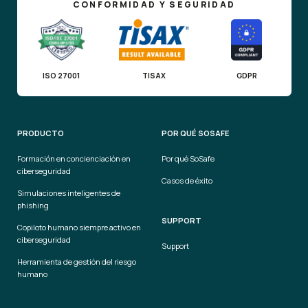
CONFORMIDAD Y SEGURIDAD
ISO 27001
TISAX
GDPR
PRODUCTO
POR QUÉ SOSAFE
Formación en concienciación en
Por qué SoSafe
ciberseguridad
Casos de éxito
Simulaciones inteligentes de
phishing
SUPPORT
Copiloto humano siempre activo en
ciberseguridad
Support
Herramienta de gestión del riesgo
humano