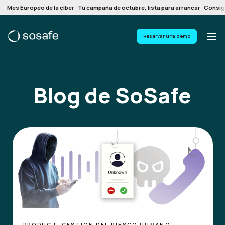
Mes Europeo de la ciber · Tu campaña de octubre, lista para arrancar · Consigu
Reservar una demo
Blog de SoSafe