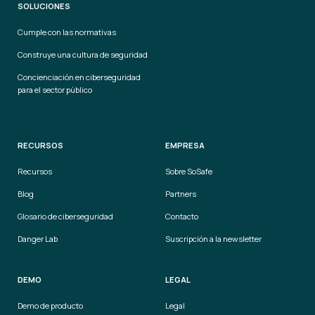
SOLUCIONES
Cumple con las normativas
Construye una cultura de seguridad
Concienciación en ciberseguridad
para el sector público
RECURSOS
EMPRESA
Recursos
Sobre SoSafe
Blog
Partners
Glosario de ciberseguridad
Contacto
Danger Lab
Suscripción a la newsletter
DEMO
LEGAL
Demo de producto
Legal