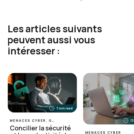
Les articles suivants
peuvent aussi vous
intéresser :
7 min read
MENACES CYBER, GESTION DU RISQUE HUMAIN
13
Concilier la sécurité
MENACES CYBER