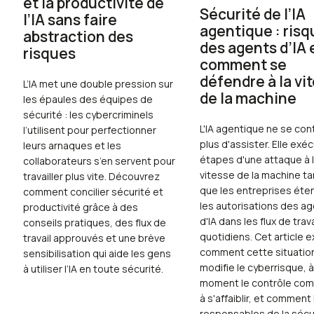
et la productivité de
Sécurité de l’IA
l’IA sans faire
agentique : ris
abstraction des
des agents d’IA 
risques
comment se
défendre à la vi
L’IA met une double pression sur
de la machine
les épaules des équipes de
sécurité : les cybercriminels
L'IA agentique ne se co
l’utilisent pour perfectionner
plus d'assister. Elle exé
leurs arnaques et les
étapes d'une attaque à 
collaborateurs s’en servent pour
vitesse de la machine ta
travailler plus vite. Découvrez
que les entreprises éte
comment concilier sécurité et
les autorisations des a
productivité grâce à des
d'IA dans les flux de trava
conseils pratiques, des flux de
quotidiens. Cet article e
travail approuvés et une brève
comment cette situatio
sensibilisation qui aide les gens
modifie le cyberrisque, à
à utiliser l’IA en toute sécurité.
moment le contrôle co
à s'affaiblir, et comment
responsables de la sécu