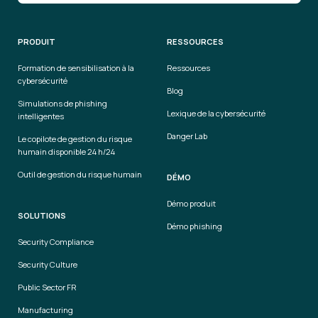
PRODUIT
RESSOURCES
Formation de sensibilisation à la
Ressources
cybersécurité
Blog
Simulations de phishing
Lexique de la cybersécurité
intelligentes
Danger Lab
Le copilote de gestion du risque
humain disponible 24 h/24
Outil de gestion du risque humain
DÉMO
Démo produit
SOLUTIONS
Démo phishing
Security Compliance
Security Culture
Public Sector FR
Manufacturing