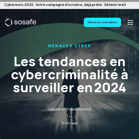
Cybermois 2026 · Votre campagne d’octobre, déjà prête · Obtenir le kit
Réserver une démo
MENACES CYBER
Les tendances en
cybercriminalité à
surveiller en 2024
Updated on: 11 décembre 2025
·
11 min read