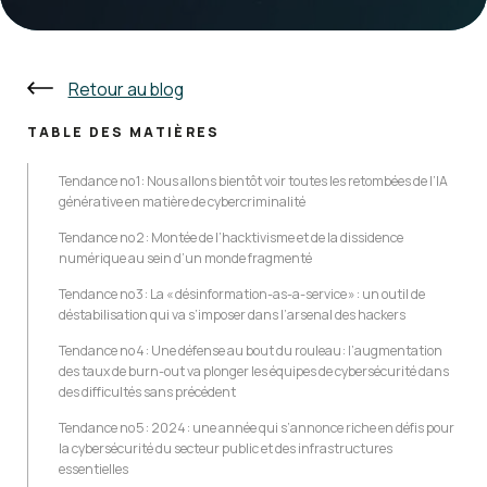
Retour au blog
TABLE DES MATIÈRES
Tendance no 1 : Nous allons bientôt voir toutes les retombées de l’IA
générative en matière de cybercriminalité
Tendance no 2 : Montée de l’hacktivisme et de la dissidence
numérique au sein d’un monde fragmenté
Tendance no 3 : La « désinformation-as-a-service » : un outil de
déstabilisation qui va s’imposer dans l’arsenal des hackers
Tendance no 4 : Une défense au bout du rouleau : l’augmentation
des taux de burn-out va plonger les équipes de cybersécurité dans
des difficultés sans précédent
Tendance no 5 : 2024 : une année qui s’annonce riche en défis pour
la cybersécurité du secteur public et des infrastructures
essentielles