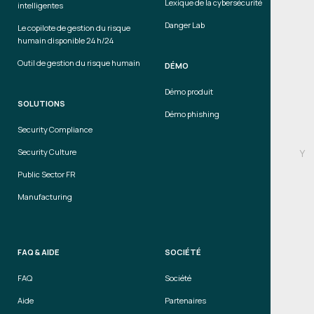
Lexique de la cybersécurité
intelligentes
Danger Lab
Le copilote de gestion du risque
humain disponible 24 h/24
Outil de gestion du risque humain
DÉMO
Démo produit
SOLUTIONS
Démo phishing
Security Compliance
Security Culture
Y
Public Sector FR
Manufacturing
FAQ & AIDE
SOCIÉTÉ
FAQ
Société
Aide
Partenaires