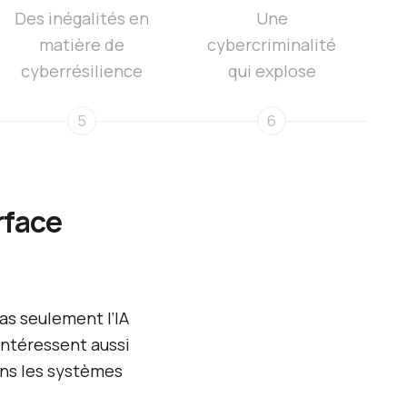
Des inégalités en
Une
matière de
cybercriminalité
cyberrésilience
qui explose
5
6
rface
as seulement l’IA
intéressent aussi
ans les systèmes