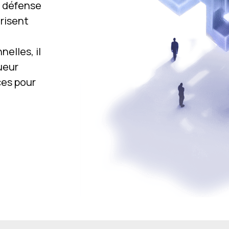
e défense
risent
elles, il
ueur
ces pour