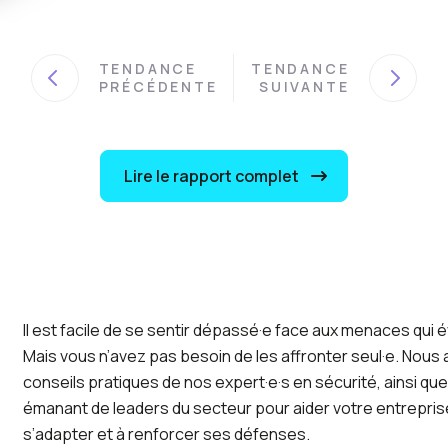
TENDANCE
TENDANCE
PRÉCÉDENTE
SUIVANTE
Lire le rapport complet
Il est facile de se sentir dépassé·e face aux menaces qu
Mais vous n’avez pas besoin de les affronter seul·e. Nou
conseils pratiques de nos expert·e·s en sécurité, ainsi qu
émanant de leaders du secteur pour aider votre entreprise
s’adapter et à renforcer ses défenses.