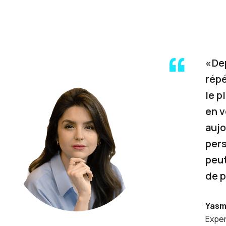
« D
répé
le p
en v
aujo
pers
peut
de p
Yasm
Exper