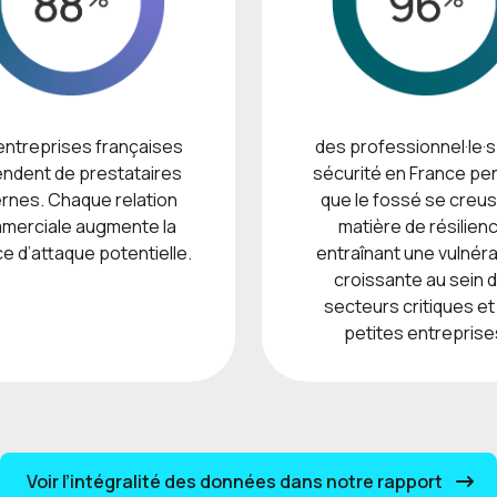
entreprises françaises
des professionnel·le·s
ndent de prestataires
sécurité en France pe
rnes. Chaque relation
que le fossé se creu
merciale augmente la
matière de résilien
e d’attaque potentielle.
entraînant une vulnérab
croissante au sein 
secteurs critiques et
petites entreprise
Voir l’intégralité des données dans notre rapport