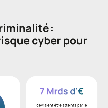
iminalité :
risque cyber pour
devraient être atteints par le