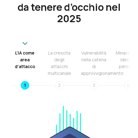
da tenere d’occhio nel
2025
L'IA come
La crescita
Vulnerabilità
Minacce al
area
degli
nella catena
identità
d'attacco
attacchi
di
personali
multicanale
approvvigionamento
1
2
3
4