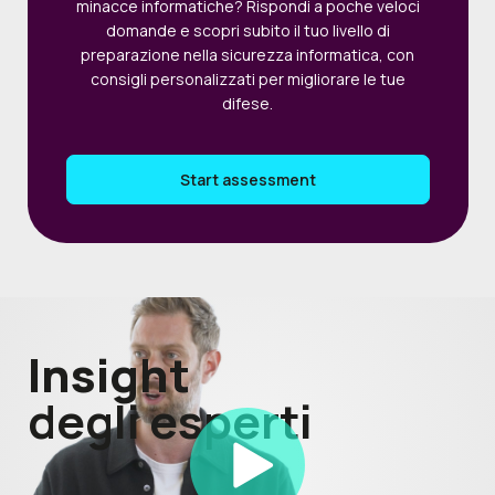
minacce informatiche? Rispondi a poche veloci
domande e scopri subito il tuo livello di
preparazione nella sicurezza informatica, con
consigli personalizzati per migliorare le tue
difese.
Start assessment
Insight
degli esperti