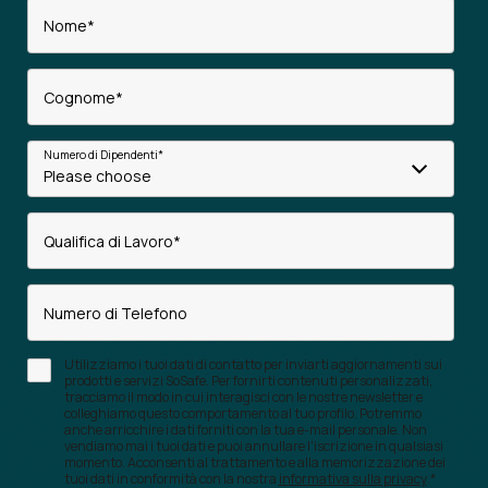
Nome
*
Cognome
*
Numero di Dipendenti
*
Qualifica di Lavoro
*
Numero di Telefono
Utilizziamo i tuoi dati di contatto per inviarti aggiornamenti sui
prodotti e servizi SoSafe. Per fornirti contenuti personalizzati,
tracciamo il modo in cui interagisci con le nostre newsletter e
colleghiamo questo comportamento al tuo profilo. Potremmo
anche arricchire i dati forniti con la tua e-mail personale. Non
vendiamo mai i tuoi dati e puoi annullare l'iscrizione in qualsiasi
momento. Acconsenti al trattamento e alla memorizzazione dei
tuoi dati in conformità con la nostra
informativa sulla privacy
.
*