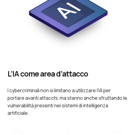
L’IA come area d’attacco
La
mu
I cybercriminali non si limitano a utilizzare l’IA per
portare avanti attacchi, ma stanno anche sfruttando le
I c
vulnerabilità presenti nei sistemi di intelligenza
mag
artificiale.
mis