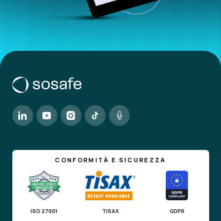
CONFORMITÀ E SICUREZZA
ISO 27001
TISAX
GDPR