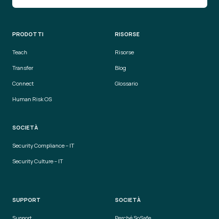
PRODOTTI
RISORSE
Teach
Risorse
Transfer
Blog
Connect
Glossario
Human Risk OS
SOCIETÀ
Security Compliance – IT
Security Culture – IT
SUPPORT
SOCIETÀ
Support
Perché SoSafe