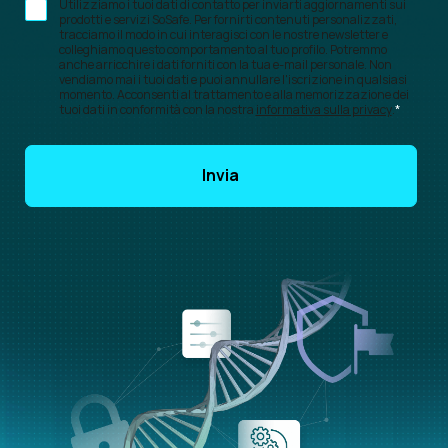
Utilizziamo i tuoi dati di contatto per inviarti aggiornamenti sui
prodotti e servizi SoSafe. Per fornirti contenuti personalizzati,
tracciamo il modo in cui interagisci con le nostre newsletter e
colleghiamo questo comportamento al tuo profilo. Potremmo
anche arricchire i dati forniti con la tua e-mail personale. Non
vendiamo mai i tuoi dati e puoi annullare l'iscrizione in qualsiasi
momento. Acconsenti al trattamento e alla memorizzazione dei
tuoi dati in conformità con la nostra
informativa sulla privacy
.
*