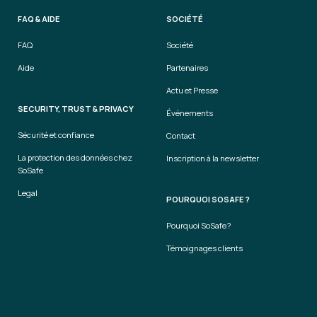
FAQ & AIDE
SOCIÉTÉ
FAQ
Société
Aide
Partenaires
Actu et Presse
SECURITY, TRUST & PRIVACY
Événements
Sécurité et confiance
Contact
La protection des données chez
Inscription à la newsletter
SoSafe
Legal
POURQUOI SOSAFE ?
Pourquoi SoSafe ?
Témoignages clients