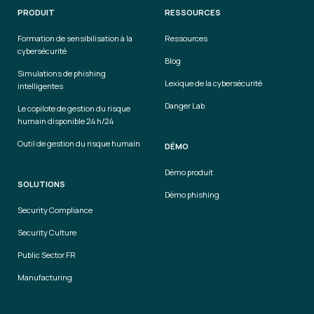
PRODUIT
RESSOURCES
Formation de sensibilisation à la
Ressources
cybersécurité
Blog
Simulations de phishing
Lexique de la cybersécurité
intelligentes
Danger Lab
Le copilote de gestion du risque
humain disponible 24 h/24
Outil de gestion du risque humain
DÉMO
Démo produit
SOLUTIONS
Démo phishing
Security Compliance
Security Culture
Public Sector FR
Manufacturing