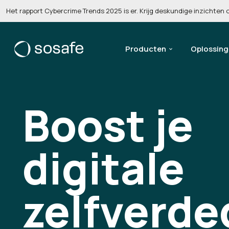
Het rapport Cybercrime Trends 2025 is er. Krijg deskundige inzichten
Producten
Oplossin
Boost je
digitale
zelfverde