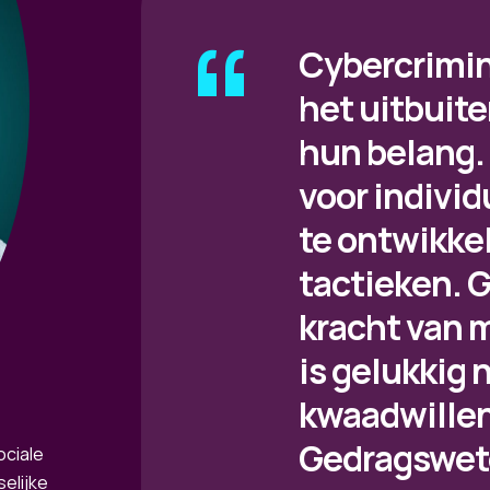
Cybercrimin
het uitbuit
hun belang. 
voor indivi
te ontwikke
tactieken. 
kracht van 
is gelukkig
kwaadwille
Gedragswet
ociale
elijke