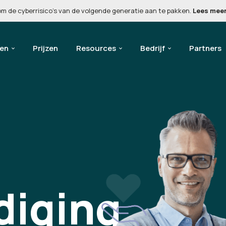
 om de cyberrisico’s van de volgende generatie aan te pakken.
Lees mee
gen
Prijzen
Resources
Bedrijf
Partners
diging