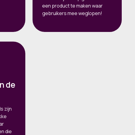
een product te maken waar
gebruikers mee weglopen!
n de
s zijn
kke
ar
en die