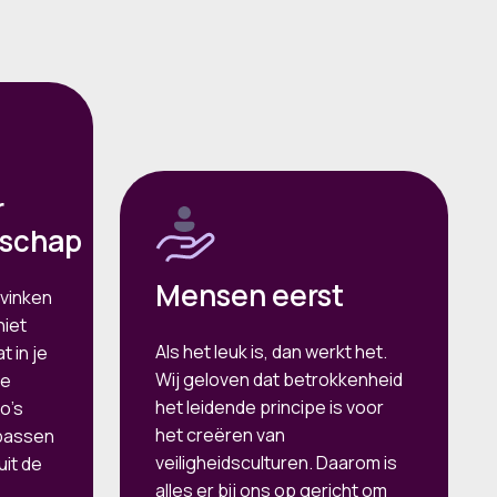
r
schap
Mensen eerst
fvinken
niet
Als het leuk is, dan werkt het.
t in je
Wij geloven dat betrokkenheid
de
het leidende principe is voor
co’s
het creëren van
 passen
veiligheidsculturen. Daarom is
uit de
alles er bij ons op gericht om