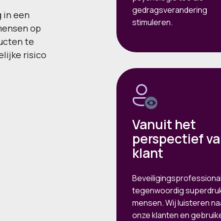
gedragsverandering
g in een
stimuleren.
 mensen op
ucten te
ijke risico
Vanuit het
perspectief va
klant
Beveiligingsprofessional
tegenwoordig superdru
mensen. Wij luisteren na
onze klanten en gebruik