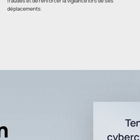
fraudes et de renforcer la vigilance lors de ses
déplacements.
n