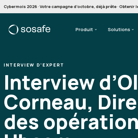
Cybermois 2026 · Votre campagne d’octobre, déjà prête · Obtenir le
Produit
Solutions
INTERVIEW D’EXPERT
Interview d’Ol
Corneau, Dir
des opération