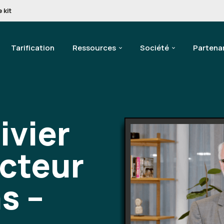
 kit
Tarification
Ressources
Société
Partena
ivier
ecteur
s –