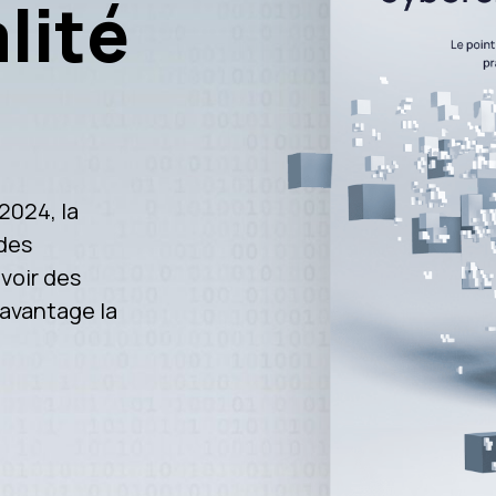
lité
 2024, la
 des
uvoir des
 avantage la