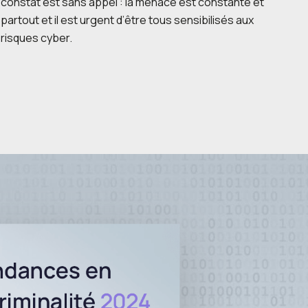
constat est sans appel : la menace est constante et
partout et il est urgent d’être tous sensibilisés aux
risques cyber.