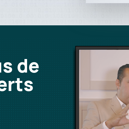
us de
erts