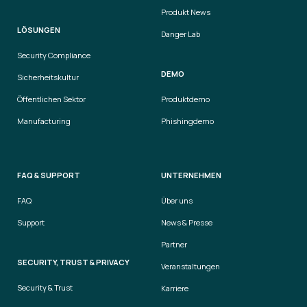
Produkt News
LÖSUNGEN
Danger Lab
Security Compliance
DEMO
Sicherheitskultur
Öffentlichen Sektor
Produktdemo
Manufacturing
Phishingdemo
FAQ & SUPPORT
UNTERNEHMEN
FAQ
Über uns
Support
News & Presse
Partner
SECURITY, TRUST & PRIVACY
Veranstaltungen
Security & Trust
Karriere