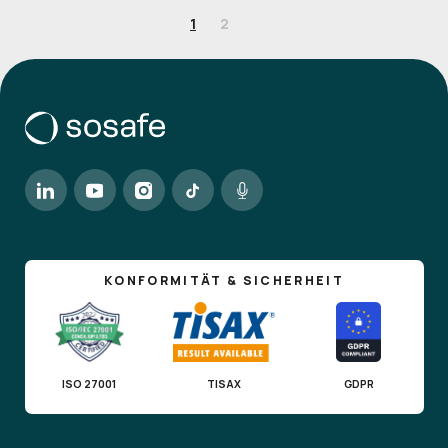
1
2
KONFORMITÄT & SICHERHEIT
ISO 27001
TISAX
GDPR