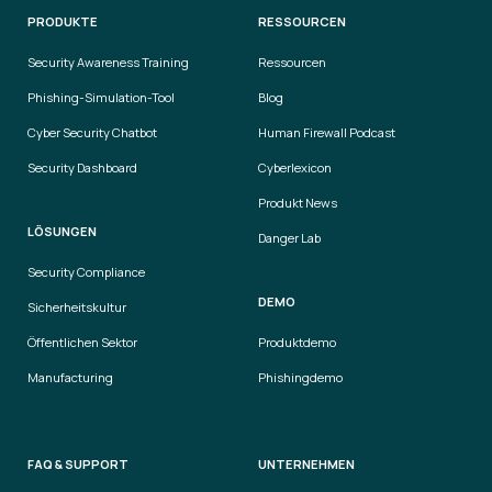
PRODUKTE
RESSOURCEN
Security Awareness Training
Ressourcen
Phishing-Simulation-Tool
Blog
Cyber Security Chatbot
Human Firewall Podcast
Security Dashboard
Cyberlexicon
Produkt News
LÖSUNGEN
Danger Lab
Security Compliance
DEMO
Sicherheitskultur
Öffentlichen Sektor
Produktdemo
Manufacturing
Phishingdemo
FAQ & SUPPORT
UNTERNEHMEN