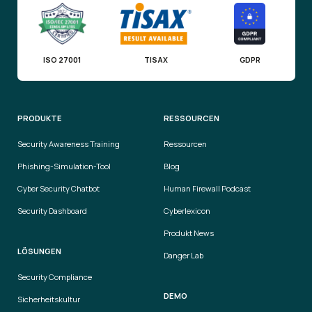
ISO 27001
TISAX
GDPR
PRODUKTE
RESSOURCEN
Security Awareness Training
Ressourcen
Phishing-Simulation-Tool
Blog
Cyber Security Chatbot
Human Firewall Podcast
Security Dashboard
Cyberlexicon
Produkt News
LÖSUNGEN
Danger Lab
Security Compliance
DEMO
Sicherheitskultur