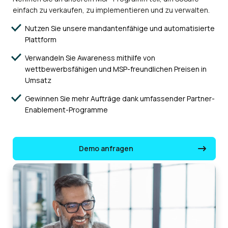
Antonia Schröder
einfach zu verkaufen, zu implementieren und zu verwalten.
Referentin Organisation & Information Security, ITSC GmbH
Nutzen Sie unsere mandantenfähige und automatisierte
Plattform
„Das Team von Prianto und QBS freut sich
Verwandeln Sie Awareness mithilfe von
auf die Zusammenarbeit mit SoSafe und
wettbewerbsfähigen und MSP-freundlichen Preisen in
darauf, die innovative MSP-Plattform
Umsatz
unserer großen Partner-Community zur
Gewinnen Sie mehr Aufträge dank umfassender Partner-
Verfügung zu stellen und den Endkunden
Enablement-Programme
eine wirksame Sicherheit auf der
menschlichen Ebene zu bieten.“
Demo anfragen
Oliver Roth
CCO, Prianto