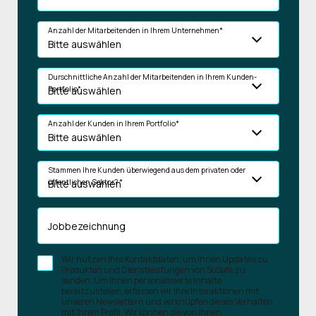
Anzahl der Mitarbeitenden in Ihrem Unternehmen
*
Durschnittliche Anzahl der Mitarbeitenden in Ihrem Kunden-
Portfolio
*
Anzahl der Kunden in Ihrem Portfolio
*
Stammen Ihre Kunden überwiegend aus dem privaten oder
öffentlichen Sektor?
*
Jobbezeichnung
Wir nutzen Ihre Kontaktdaten, um Ihnen Updates zu
Produkten und Dienstleistungen von SoSafe zu
senden. Um Ihnen personalisierte Inhalte
bereitzustellen, erfassen wir Ihre Interaktionen mit
unseren Newslettern und verknüpfen dieses Verhalten
mit Ihrem Profil. Wir können die von Ihnen