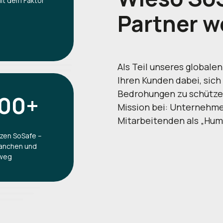
it dem Faktor
Partner
w
Als Teil unseres globale
Ihren Kunden dabei, sich 
Bedrohungen zu schützen
000+
Mission bei: Unternehme
Mitarbeitenden als „Huma
zen SoSafe –
ranchen und
nweg