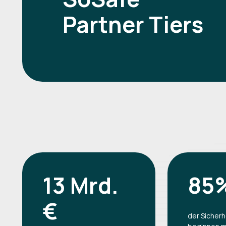
Partner Tiers
13 Mrd.
85
€
der Sicherh