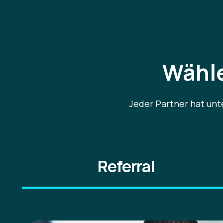
schnell besser kennenzuler
vermitteln."
Wähle
Jermaine Cordua
Pre-Sales Consultant Datacentre IT FIRST
Jeder Partner hat unt
Referral
"Cyber Security Awareness i
Zusammenarbeit mit SoSafe 