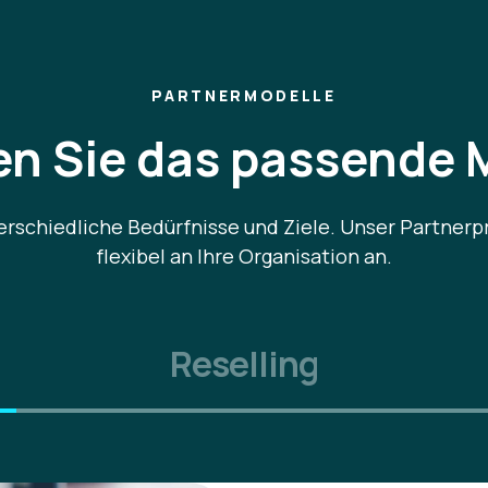
nen, zu verstehen und zu
PARTNERMODELLE
n Sie das
passende 
erschiedliche Bedürfnisse und Ziele. Unser Partne
flexibel an Ihre Organisation an.
Reselling
st ein absolutes Muss! Die
zahlt sich aus und macht Spaß