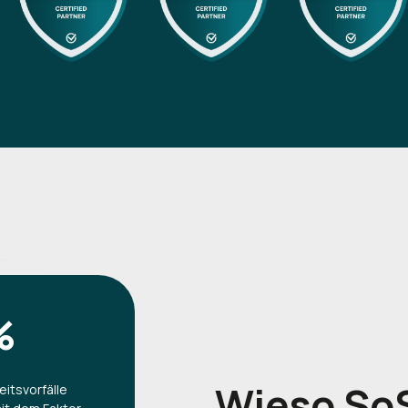
%
Wieso
So
eitsvorfälle