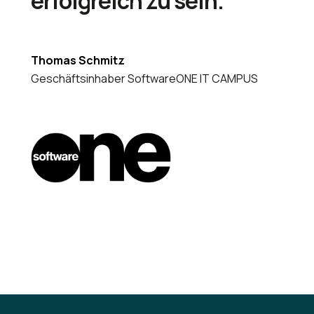
erfolgreich zu sein."
Thomas Schmitz
Geschäftsinhaber SoftwareONE IT CAMPUS
"Das SoSafe-Team hat es un
hilfsbereiten Art sehr leich
loszulegen. Unser persönli
gerade zu Anfang an die H