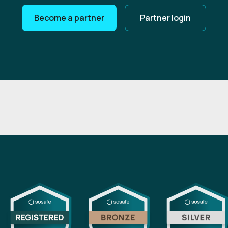
Become a partner
Partner login