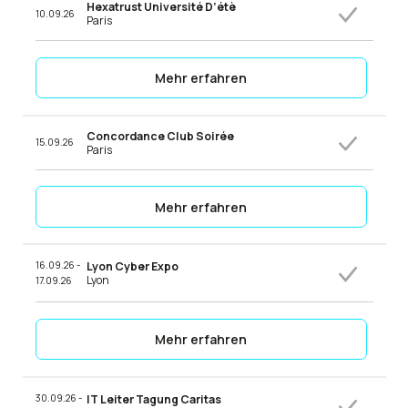
Hexatrust Université D’étè
10.09.26
Paris
Mehr erfahren
Concordance Club Soirée
15.09.26
Paris
Mehr erfahren
16.09.26 -
Lyon Cyber Expo
Lyon
17.09.26
Mehr erfahren
30.09.26 -
IT Leiter Tagung Caritas