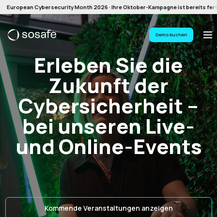
European Cybersecurity Month 2026 · Ihre Oktober-Kampagne ist bereits ferti
Demo buchen
Erleben Sie die
Zukunft der
Cybersicherheit –
bei unseren Live-
und Online-Events
Kommende Veranstaltungen anzeigen