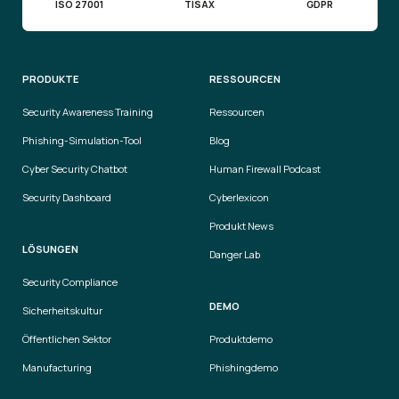
ISO 27001
TISAX
GDPR
PRODUKTE
RESSOURCEN
Security Awareness Training
Ressourcen
Phishing-Simulation-Tool
Blog
Cyber Security Chatbot
Human Firewall Podcast
Security Dashboard
Cyberlexicon
Produkt News
LÖSUNGEN
Danger Lab
Security Compliance
DEMO
Sicherheitskultur
Öffentlichen Sektor
Produktdemo
Manufacturing
Phishingdemo