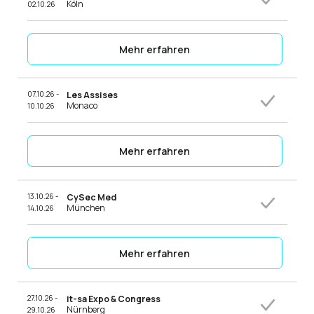
Köln
02.10.26
Mehr erfahren
07.10.26 -
Les Assises
Monaco
10.10.26
Mehr erfahren
13.10.26 -
CySec Med
München
14.10.26
Mehr erfahren
27.10.26 -
it-sa Expo & Congress
Nürnberg
29.10.26