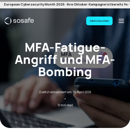
European Cybersecurity Month 2026 · Ihre Oktober-Kampagne ist bereits ferti
Demo buchen
MFA-Fatigue-
Angriff und MFA-
Bombing
Zuletzt aktualisiert am: 13. April 2026
·
12 min read