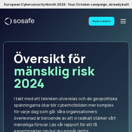
European Cybersecurity Month 2026 · Your October campaign, already built · G
Book a demo
Översikt för
mänsklig risk
2024
I takt med att tekniken utvecklas och de geopolitiska
spänningarna ökar blir cyberhotbilden mer komplex
för varje dag som går. Våra organisationers
överlevnad är beroende av att vi radikalt stärker vårt
mänskliga försvar. Läs vår rapport för att få
expertinsikter om hur du uppnår detta.