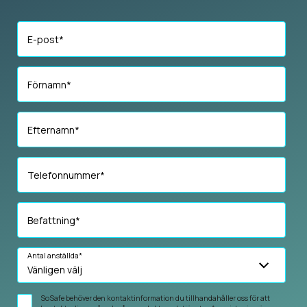
E-post
*
Förnamn
*
Efternamn
*
Telefonnummer
*
Befattning
*
Antal anställda
*
SoSafe behöver den kontaktinformation du tillhandahåller oss för att