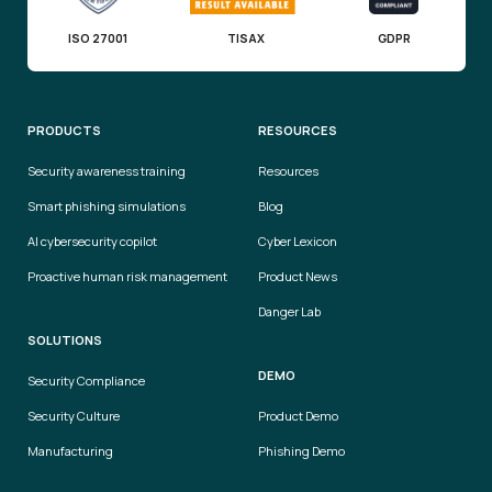
ISO 27001
TISAX
GDPR
PRODUCTS
RESOURCES
Security awareness training
Resources
Smart phishing simulations
Blog
AI cybersecurity copilot
Cyber Lexicon
Proactive human risk management
Product News
Danger Lab
SOLUTIONS
DEMO
Security Compliance
Security Culture
Product Demo
Manufacturing
Phishing Demo